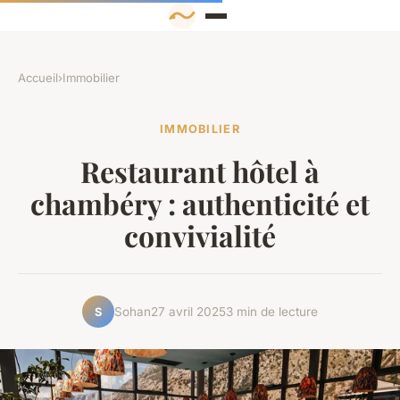
Accueil
›
Immobilier
IMMOBILIER
Restaurant hôtel à
chambéry : authenticité et
convivialité
Sohan
27 avril 2025
3 min de lecture
S