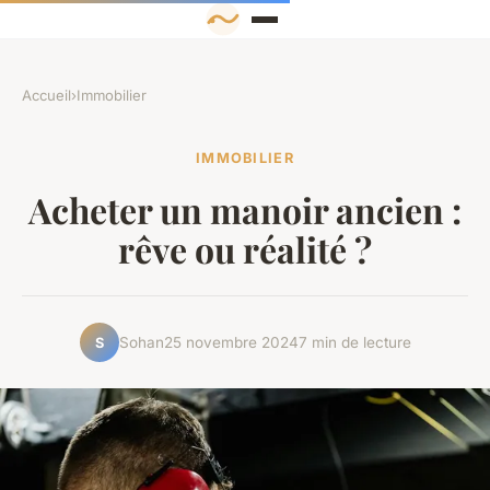
Accueil
›
Immobilier
IMMOBILIER
Acheter un manoir ancien :
rêve ou réalité ?
Sohan
25 novembre 2024
7 min de lecture
S